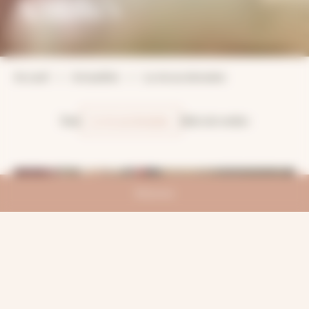
Actualités
Accueil
Actualités
La vie au domaine
Tout
La vie au domaine
Idées de sorties
Réserver